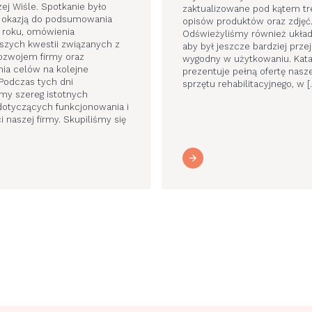
ej Wiśle. Spotkanie było
zaktualizowane pod kątem tre
 okazją do podsumowania
opisów produktów oraz zdjęć
 roku, omówienia
Odświeżyliśmy również układ 
jszych kwestii związanych z
aby był jeszcze bardziej przej
ozwojem firmy oraz
wygodny w użytkowaniu. Kat
ia celów na kolejne
prezentuje pełną ofertę nasz
 Podczas tych dni
sprzętu rehabilitacyjnego, w [
śmy szereg istotnych
otyczących funkcjonowania i
i naszej firmy. Skupiliśmy się