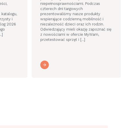
ści,
niepełnosprawnościami. Podczas
.
czterech dni targowych
katalogu,
prezentowaliśmy nasze produkty
rzysty i
wspierające codzienną mobilność i
alog 2026
niezależność dzieci oraz ich rodzin.
ego
Odwiedzający mieli okazję zapoznać się
…]
z nowościami w ofercie MyWam,
przetestować sprzęt i […]