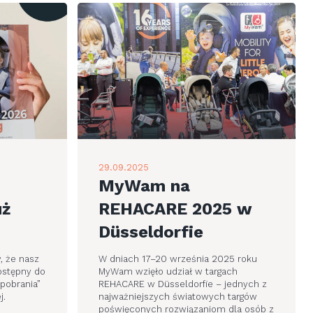
29.09.2025
MyWam na
uż
REHACARE 2025 w
Düsseldorfie
, że nasz
W dniach 17–20 września 2025 roku
ostępny do
MyWam wzięło udział w targach
 pobrania”
REHACARE w Düsseldorfie – jednych z
j.
najważniejszych światowych targów
poświęconych rozwiązaniom dla osób z