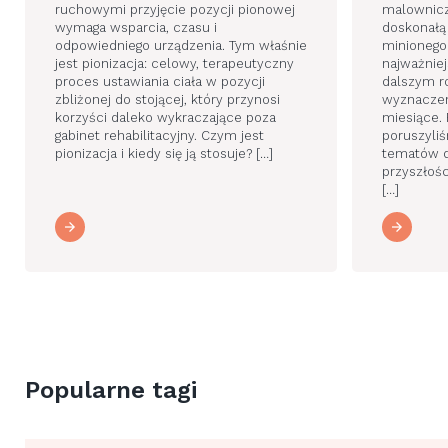
ruchowymi przyjęcie pozycji pionowej
malownicz
wymaga wsparcia, czasu i
doskonałą
odpowiedniego urządzenia. Tym właśnie
minionego
jest pionizacja: celowy, terapeutyczny
najważnie
proces ustawiania ciała w pozycji
dalszym r
zbliżonej do stojącej, który przynosi
wyznaczen
korzyści daleko wykraczające poza
miesiące.
gabinet rehabilitacyjny. Czym jest
poruszyli
pionizacja i kiedy się ją stosuje? […]
tematów d
przyszłośc
[…]
Popularne tagi