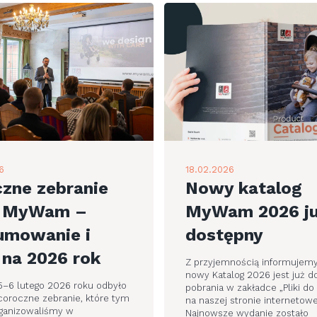
6
18.02.2026
zne zebranie
Nowy katalog
y MyWam –
MyWam 2026 j
umowanie i
dostępny
 na 2026 rok
Z przyjemnością informujemy
nowy Katalog 2026 jest już d
5–6 lutego 2026 roku odbyło
pobrania w zakładce „Pliki do
coroczne zebranie, które tym
na naszej stronie internetowe
ganizowaliśmy w
Najnowsze wydanie zostało