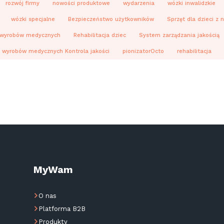
rozwój firmy
nowości produktowe
wydarzenia
wózki inwalidzkie
wózki specjalne
Bezpieczeństwo użytkowników
Sprzęt dla dzieci z
a wyrobów medycznych
Rehabilitacja dziec
System zarządzania jakością
a wyrobów medycznych Kontrola jakości
pionizatorOcto
rehabilitacja
MyWam
O nas
Platforma B2B
Produkty