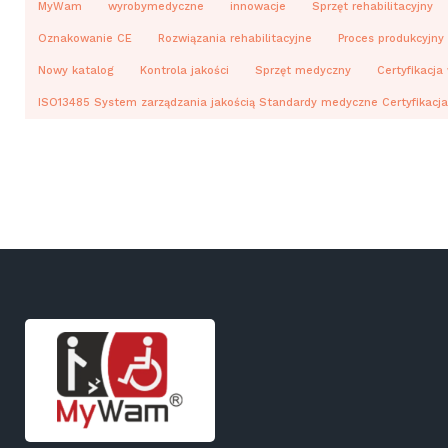
MyWam
wyrobymedyczne
innowacje
Sprzęt rehabilitacyjny
Oznakowanie CE
Rozwiązania rehabilitacyjne
Proces produkcyjny
Nowy katalog
Kontrola jakości
Sprzęt medyczny
Certyfikacj
ISO13485 System zarządzania jakością Standardy medyczne Certyfikacj