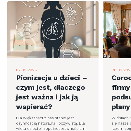
07.05.2026
26.02.202
Pionizacja u dzieci –
Coroc
czym jest, dlaczego
firm
jest ważna i jak ją
pods
wspierać?
plany
Dla większości z nas stanie jest
W dniach 
czynnością naturalną i oczywistą. Dla
się nasze 
wielu dzieci z niepełnosprawnościami
razem zor