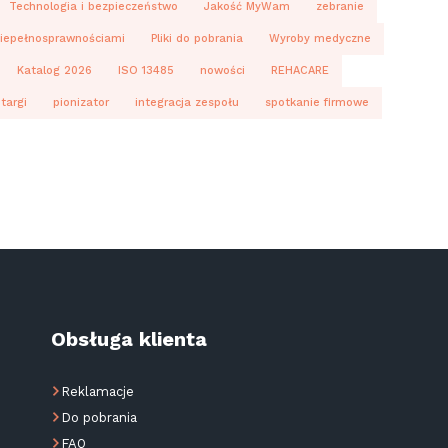
Technologia i bezpieczeństwo
Jakość MyWam
zebranie
 niepełnosprawnościami
Pliki do pobrania
Wyroby medyczne
Katalog 2026
ISO 13485
nowości
REHACARE
targi
pionizator
integracja zespołu
spotkanie firmowe
Obsługa klienta
Reklamacje
Do pobrania
FAQ