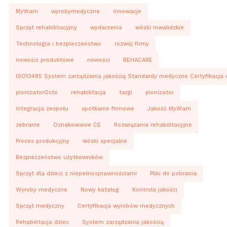
MyWam
wyrobymedyczne
innowacje
Sprzęt rehabilitacyjny
wydarzenia
wózki inwalidzkie
Technologia i bezpieczeństwo
rozwój firmy
nowości produktowe
nowości
REHACARE
ISO13485 System zarządzania jakością Standardy medyczne Certyfikacja
pionizatorOcto
rehabilitacja
targi
pionizator
integracja zespołu
spotkanie firmowe
Jakość MyWam
zebranie
Oznakowanie CE
Rozwiązania rehabilitacyjne
Proces produkcyjny
wózki specjalne
Bezpieczeństwo użytkowników
Sprzęt dla dzieci z niepełnosprawnościami
Pliki do pobrania
Wyroby medyczne
Nowy katalog
Kontrola jakości
Sprzęt medyczny
Certyfikacja wyrobów medycznych
Rehabilitacja dziec
System zarządzania jakością