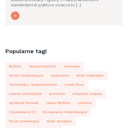
standardami.W praktyce oznacza to […]
Popularne tagi
MyWam
wyrobymedyczne
innowacje
Sprzęt rehabilitacyjny
wydarzenia
wózki inwalidzkie
Technologia i bezpieczeństwo
rozwój firmy
nowości produktowe
pionizator
integracja zespołu
spotkanie firmowe
Jakość MyWam
zebranie
Oznakowanie CE
Rozwiązania rehabilitacyjne
Proces produkcyjny
wózki specjalne