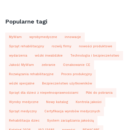
Popularne tagi
MyWam
wyrobymedyczne
innowacje
Sprzęt rehabilitacyjny
rozwój firmy
nowości produktowe
wydarzenia
wózki inwalidzkie
Technologia i bezpieczeństwo
Jakość MyWam
zebranie
Oznakowanie CE
Rozwiązania rehabilitacyjne
Proces produkcyjny
wózki specjalne
Bezpieczeństwo użytkowników
Sprzęt dla dzieci z niepełnosprawnościami
Pliki do pobrania
Wyroby medyczne
Nowy katalog
Kontrola jakości
Sprzęt medyczny
Certyfikacja wyrobów medycznych
Rehabilitacja dziec
System zarządzania jakością
Katalog 2026
ISO 13485
nowości
REHACARE