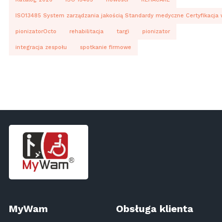
ISO13485 System zarządzania jakością Standardy medyczne Certyfikacja
pionizatorOcto
rehabilitacja
targi
pionizator
integracja zespołu
spotkanie firmowe
MyWam
Obsługa klienta