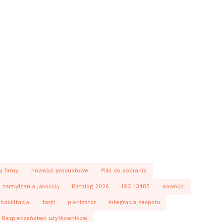
j firmy
nowości produktowe
Pliki do pobrania
zarządzania jakością
Katalog 2026
ISO 13485
nowości
ehabilitacja
targi
pionizator
integracja zespołu
Bezpieczeństwo użytkowników