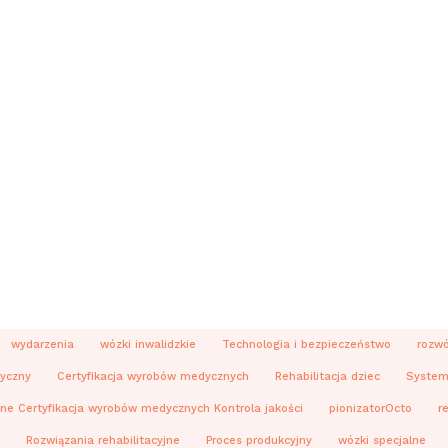
wydarzenia
wózki inwalidzkie
Technologia i bezpieczeństwo
rozwó
yczny
Certyfikacja wyrobów medycznych
Rehabilitacja dziec
System 
ne Certyfikacja wyrobów medycznych Kontrola jakości
pionizatorOcto
r
Rozwiązania rehabilitacyjne
Proces produkcyjny
wózki specjalne