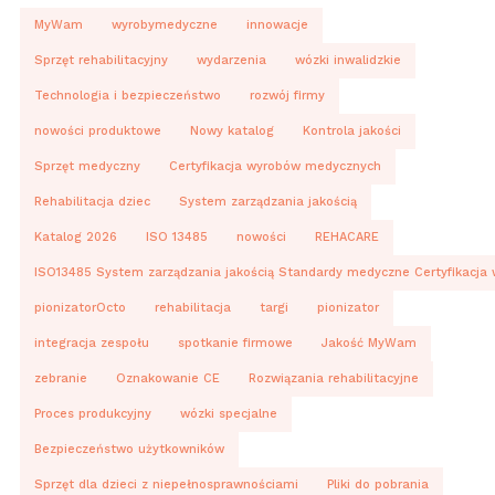
MyWam
wyrobymedyczne
innowacje
Sprzęt rehabilitacyjny
wydarzenia
wózki inwalidzkie
Technologia i bezpieczeństwo
rozwój firmy
nowości produktowe
Nowy katalog
Kontrola jakości
Sprzęt medyczny
Certyfikacja wyrobów medycznych
Rehabilitacja dziec
System zarządzania jakością
Katalog 2026
ISO 13485
nowości
REHACARE
ISO13485 System zarządzania jakością Standardy medyczne Certyfikacja
pionizatorOcto
rehabilitacja
targi
pionizator
integracja zespołu
spotkanie firmowe
Jakość MyWam
zebranie
Oznakowanie CE
Rozwiązania rehabilitacyjne
Proces produkcyjny
wózki specjalne
Bezpieczeństwo użytkowników
Sprzęt dla dzieci z niepełnosprawnościami
Pliki do pobrania