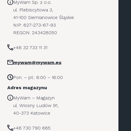
MyWam Sp. z o.o.
ul. Plebiscytowa 3,
41-100 Siemianowice Śląskie
NIP: 627-273-67-93
REGON: 243428050
+48 32 733 11 31
mywam@mywam.eu
Pon. – pt.: 8:00 – 16:00
Adres magazynu
MyWam – Magazyn
ul. Wiosny Ludów 91,
40-373 Katowice
+48 730 790 665