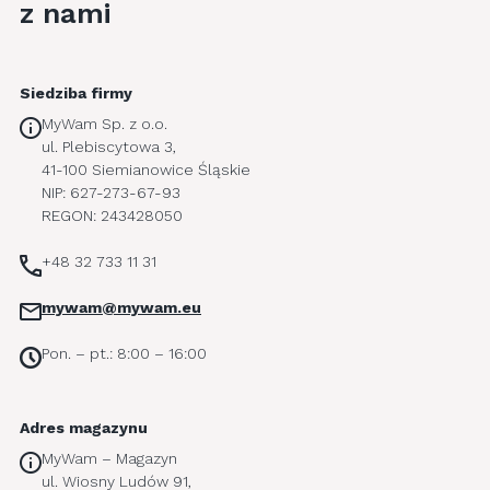
z nami
Siedziba firmy
MyWam Sp. z o.o.
ul. Plebiscytowa 3,
41-100 Siemianowice Śląskie
NIP: 627-273-67-93
REGON: 243428050
+48 32 733 11 31
mywam@mywam.eu
Pon. – pt.: 8:00 – 16:00
Adres magazynu
MyWam – Magazyn
ul. Wiosny Ludów 91,